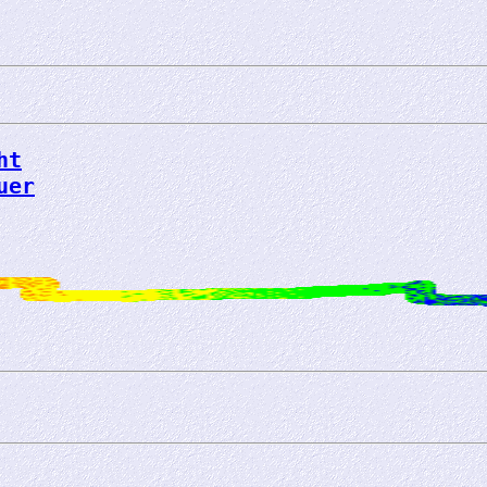
ht
uer