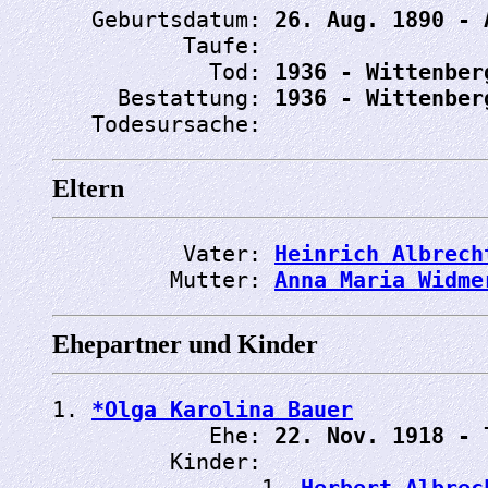
   Geburtsdatum: 
26. Aug. 1890 - 
          Taufe: 
            Tod: 
1936 - Wittenber
     Bestattung: 
1936 - Wittenber
   Todesursache: 
Eltern
          Vater: 
Heinrich Albrech
         Mutter: 
Anna Maria Widme
Ehepartner und Kinder
1. 
*Olga Karolina Bauer
            Ehe: 
22. Nov. 1918 - 
         Kinder:

                1. 
Herbert Albrec