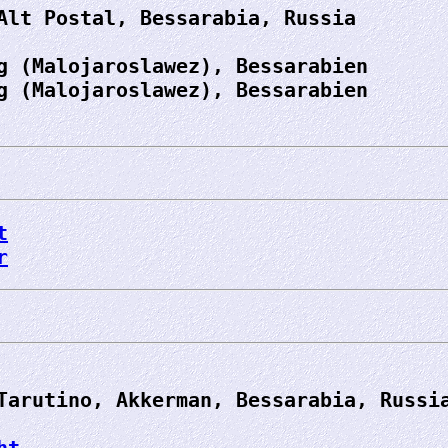
Alt Postal, Bessarabia, Russia
g (Malojaroslawez), Bessarabien
g (Malojaroslawez), Bessarabien
t
r
Tarutino, Akkerman, Bessarabia, Russi
ht