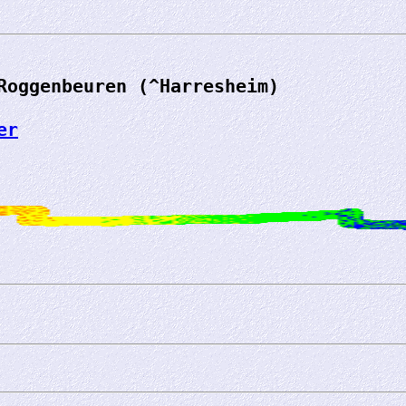
Roggenbeuren (^Harresheim)
er