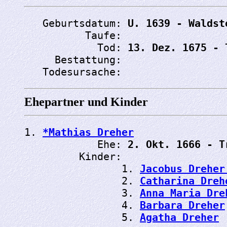
   Geburtsdatum: 
U. 1639 - Waldst
          Taufe: 
            Tod: 
13. Dez. 1675 - 
     Bestattung: 
   Todesursache: 
Ehepartner und Kinder
1. 
*Mathias Dreher
            Ehe: 
2. Okt. 1666 - T
         Kinder:

                1. 
Jacobus Dreher
                2. 
Catharina Dreh
                3. 
Anna Maria Dre
                4. 
Barbara Dreher
                5. 
Agatha Dreher