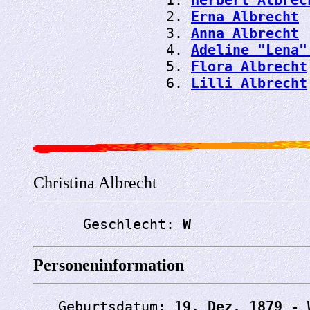
                2. 
Erna Albrecht
                3. 
Anna Albrecht
                4. 
Adeline "Lena"
                5. 
Flora Albrecht
                6. 
Lilli Albrecht
Christina Albrecht
      Geschlecht: 
W
Personeninformation
   Geburtsdatum: 
19. Dez. 1879 - 