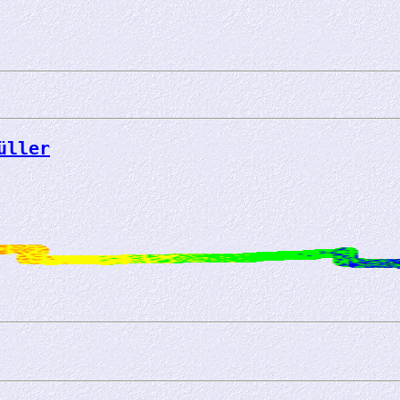
üller