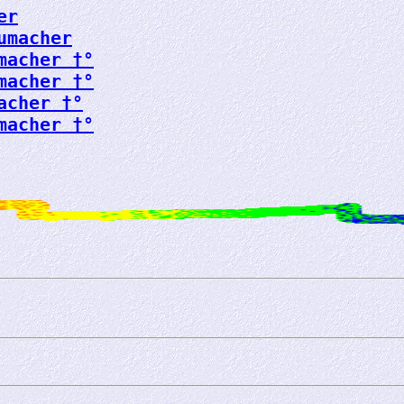
er
umacher
macher †°
macher †°
acher †°
macher †°