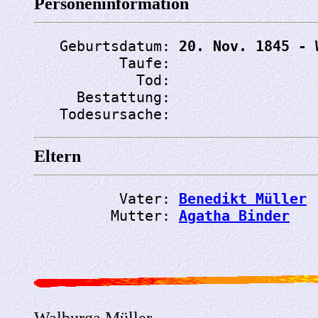
Personeninformation
   Geburtsdatum: 
20. Nov. 1845 - 
          Taufe: 
            Tod: 
     Bestattung: 
   Todesursache: 
Eltern
          Vater: 
Benedikt Müller
         Mutter: 
Agatha Binder
Walburga Müller