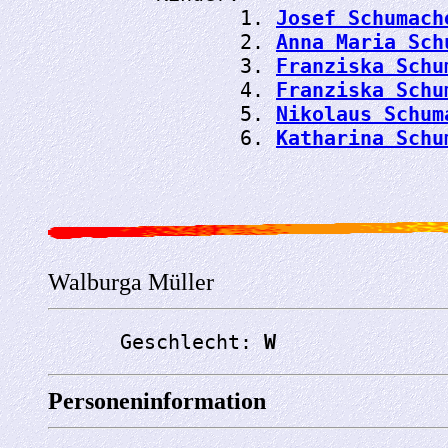
                1. 
Josef Schumach
                2. 
Anna Maria Sch
                3. 
Franziska Schu
                4. 
Franziska Schu
                5. 
Nikolaus Schum
                6. 
Katharina Schu
Walburga Müller
      Geschlecht: 
W
Personeninformation