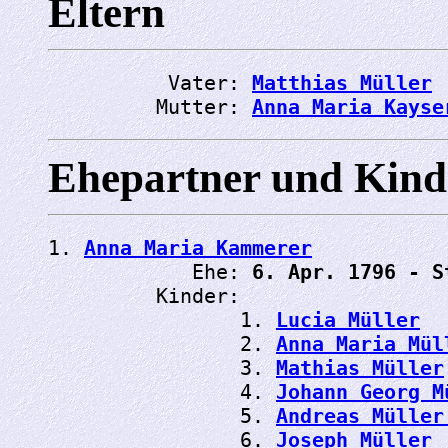
Eltern
          Vater: 
Matthias Müller
         Mutter: 
Anna Maria Kayse
Ehepartner und Kind
1. 
Anna Maria Kammerer
            Ehe: 
6. Apr. 1796 - S
         Kinder:

                1. 
Lucia Müller
                2. 
Anna Maria Mül
                3. 
Mathias Müller
                4. 
Johann Georg M
                5. 
Andreas Müller
                6. 
Joseph Müller