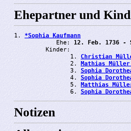
Ehepartner und Kind
1. 
*Sophia Kaufmann
            Ehe: 
12. Feb. 1736 - 
         Kinder:

                1. 
Christian Müll
                2. 
Mathias Müller
                3. 
Sophia Dorothe
                4. 
Sophia Dorothe
                5. 
Matthias Mülle
                6. 
Sophia Dorothe
Notizen