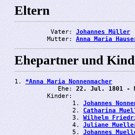
Eltern
          Vater: 
Johannes Müller
         Mutter: 
Anna Maria Hause
Ehepartner und Kind
1. 
*Anna Maria Nonnenmacher
            Ehe: 
22. Jul. 1801 - 
         Kinder:

                1. 
Johannes Nonne
                2. 
Catharina Muel
                3. 
Wilhelm Friedr
                4. 
Juliane Muelle
                5. 
Johannes Muell