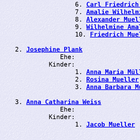
                6. 
Carl Friedrich
                7. 
Amalie Wilhelm
                8. 
Alexander Muel
                9. 
Wilhelmine Ama
                10. 
Friedrich Mue
2. 
Josephine Plank
            Ehe: 
         Kinder:

                1. 
Anna Maria Mül
                2. 
Rosina Mueller
                3. 
Anna Barbara M
3. 
Anna Catharina Weiss
            Ehe: 
         Kinder:

                1. 
Jacob Mueller