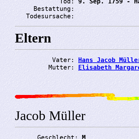
            Tod: 
9. Sep. 1759 - H
     Bestattung: 
   Todesursache: 
Eltern
          Vater: 
Hans Jacob Mülle
         Mutter: 
Elisabeth Margar
Jacob Müller
      Geschlecht: 
M