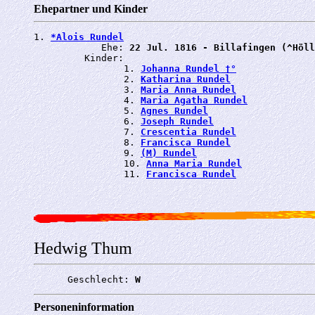
Ehepartner und Kinder
1. 
*Alois Rundel
            Ehe: 
22 Jul. 1816 - Billafingen (^Höll
         Kinder:

                1. 
Johanna Rundel †°
                2. 
Katharina Rundel
                3. 
Maria Anna Rundel
                4. 
Maria Agatha Rundel
                5. 
Agnes Rundel
                6. 
Joseph Rundel
                7. 
Crescentia Rundel
                8. 
Francisca Rundel
                9. 
(M) Rundel
                10. 
Anna Maria Rundel
                11. 
Francisca Rundel
Hedwig Thum
      Geschlecht: 
W
Personeninformation