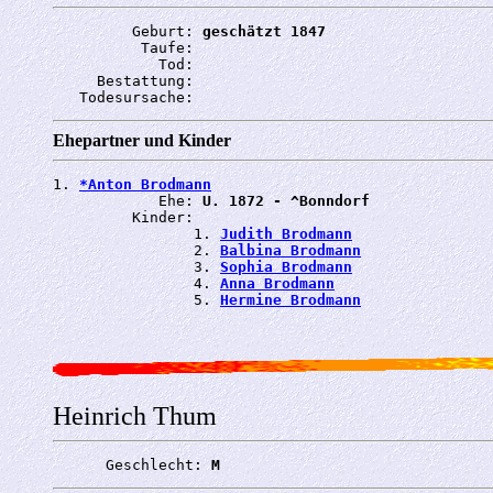
         Geburt: 
geschätzt 1847
          Taufe: 
            Tod: 
     Bestattung: 
   Todesursache: 
Ehepartner und Kinder
1. 
*Anton Brodmann
            Ehe: 
U. 1872 - ^Bonndorf
         Kinder:

                1. 
Judith Brodmann
                2. 
Balbina Brodmann
                3. 
Sophia Brodmann
                4. 
Anna Brodmann
                5. 
Hermine Brodmann
Heinrich Thum
      Geschlecht: 
M