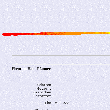
Ehemann
Hans Pfanner
             Geboren: 

             Getauft: 

           Gestorben: 
