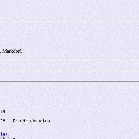
6, Markdorf.
19

08 - Friedrichshafen

ller