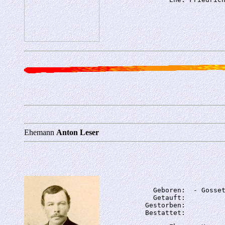
Ehemann
Anton Leser
             Geboren:  - Gosset
             Getauft: 

           Gestorben: 
