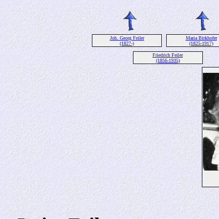
Joh. Georg Feiler
Maria Birkhofer
(1827-)
(1825-1917)
Friedrich Feiler
(1856-1935)