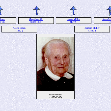
Braun
Magdalena Ott
Jacob Müller
Anna Mar
1843)
(1800-1835)
(1772-)
(17
Aloys Braun
Barbara Müller
(1832-)
(1830-)
Emilie Braun
(1870-1966)