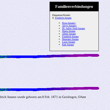
Familienverbindungen
Ehepartner/Kinder:
1.
Friedrich Amann
Rosa Amann+
Aloys Amann+
Dr. Julius Josef Amann
Maria Amann
Albert Amann
Friedrich Amann
Hermann Amann
Luise Amann
Karl Amann
iedrich Amann wurde geboren am 8 Feb. 1871 in Geislingen, OAmt