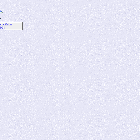
ia Vetter
90-)